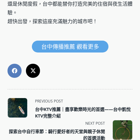
還是休閒度假，台中都能替你打造完美的住宿與夜生活體
驗。
趕快出發，探索這座充滿魅力的城市吧！
台中傳播推薦 觀看更多
<span
PREVIOUS POST
class="nav-
台中KTV推薦｜盡享歡樂時光的首選——台中凱悅
subtitle
KTV完整介紹
screen-
NEXT POST
reader-
探索台中自行車節：騎行愛好者的天堂與親子休閒
text">Page</span>
的首選活動