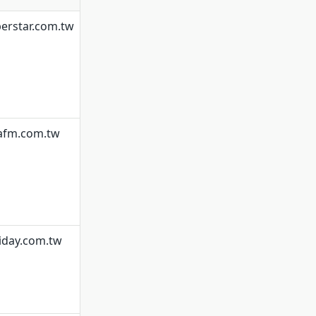
erstar.com.tw
iafm.com.tw
iday.com.tw