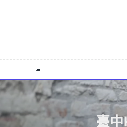
Skip
to
content
臺中