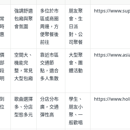
強調舒適
多位於市
朋友聚
https://www.sup
常
包廂與聚
區或商圈
會、生
時
會氛圍
周邊，方
日派
惠
便聚餐後
對、公
前往
司聚餐
價
空間大、
靠近市區
大型聚
https://www.as
部
機能完
交通節
會、團
段
整，常見
點，適合
體活動
明
大型包廂
多人集散
到
歌曲選擇
分店分布
學生、
https://www.hol
位
多、分店
廣，交通
朋友小
型態多元
彈性高
聚、一
般歡唱