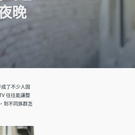
夜晚
乎成了不少人固
V 往往能讓整
，到不同族群怎