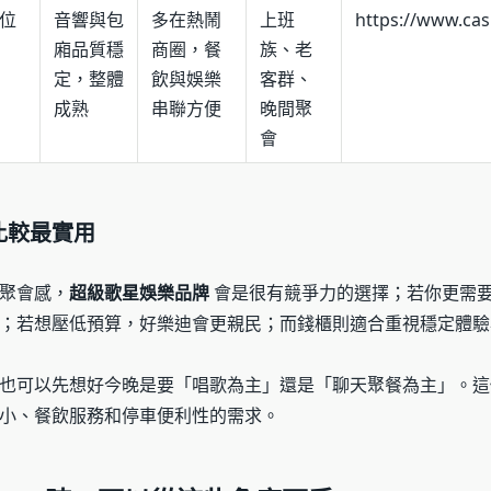
位
音響與包
多在熱鬧
上班
https://www.ca
廂品質穩
商圈，餐
族、老
定，整體
飲與娛樂
客群、
成熟
串聯方便
晚間聚
會
比較最實用
聚會感，
超級歌星娛樂品牌
會是很有競爭力的選擇；若你更需
；若想壓低預算，好樂迪會更親民；而錢櫃則適合重視穩定體驗
也可以先想好今晚是要「唱歌為主」還是「聊天聚餐為主」。這
小、餐飲服務和停車便利性的需求。