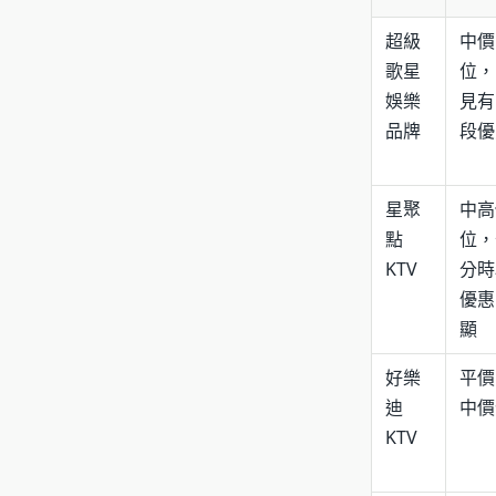
超級
中價
歌星
位，
娛樂
見有
品牌
段優
星聚
中高
點
位，
KTV
分時
優惠
顯
好樂
平價
迪
中價
KTV