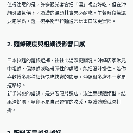
值得注意的是，許多觀光客會把「濃」視為好吃，但在沖
繩炎熱氣候下，過濃的湯頭其實未必耐吃。午餐時段若還
要跑景點，選一碗平衡型拉麵通常比重口味更實際。
2. 麵條硬度與粗細很影響口感
日本拉麵的麵條選擇，往往比湯頭更關鍵。沖繩店家常見
中粗麵、偏捲麵或略帶彈性的麵體，能把湯汁掛住。若你
喜歡博多那種細麵快吃快爽的節奏，沖繩很多店不一定是
這路線。
新手常犯的錯誤，是只看照片選店，沒注意麵體類型。結
果湯好喝、麵卻不是自己習慣的咬感，整體體驗就會打
折。