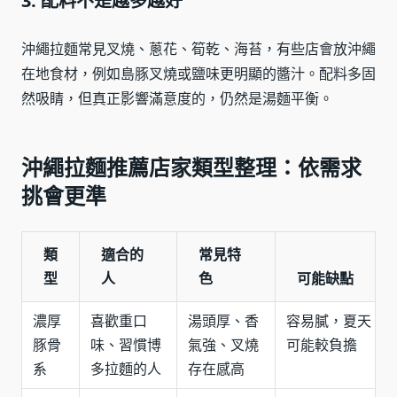
3. 配料不是越多越好
沖繩拉麵常見叉燒、蔥花、筍乾、海苔，有些店會放沖繩
在地食材，例如島豚叉燒或鹽味更明顯的醬汁。配料多固
然吸睛，但真正影響滿意度的，仍然是湯麵平衡。
沖繩拉麵推薦店家類型整理：依需求
挑會更準
類
適合的
常見特
型
人
色
可能缺點
濃厚
喜歡重口
湯頭厚、香
容易膩，夏天
豚骨
味、習慣博
氣強、叉燒
可能較負擔
系
多拉麵的人
存在感高