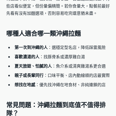
些店看似便宜，但份量偏精簡。若你食量大，點餐前最好
先看有沒有加麵選項，否則容易吃完還意猶未盡。
哪種人適合哪一類沖繩拉麵
第一次到沖繩的人
：選穩定型名店，降低踩雷風險
喜歡濃湯的人
：找豚骨系或濃厚雞白湯
夏天旅遊、怕膩的人
：魚介系或清爽雞湯系更合適
親子或長輩同行
：口味平衡、店內動線順的店最實際
想找在地感
：優先找沖繩在地食材、非純連鎖的店
常見問題：沖繩拉麵到底值不值得排
隊？