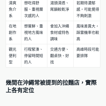
清爽
想吃得舒
湯頭清透、
若期待濃郁
魚介
服、重視層
尾韻較乾淨
感，可能覺得
系
次感的人
不夠刺激
在地
想嘗鮮、重
會加入沖繩
風味差異大，
創作
視地方風味
食材或特色
踩雷機率也較
系
的人
調味
高
觀光
行程緊湊、
交通方便、
高峰時段可能
便利
停留時間短
翻桌快、好
要排隊
型
的人
找
幾間在沖繩常被提到的拉麵店，實際
上各有定位