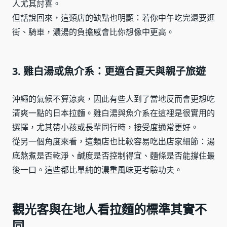
人尤其討喜。
但話說回來，這類店的缺點也明顯：若你中午吃完還要逛
街、騎車，濃湯的負擔感會比你想像中更高。
3. 雞白湯或魚介系：更適合夏天與親子旅遊
沖繩的氣候不算涼爽，因此有些人到了當地反而會更想吃
清爽一點的日本拉麵。雞白湯與魚介系在這裡是很實用的
選擇，尤其帶小孩或長輩同行時，接受度通常更好。
從另一個角度來看，這類店也比較容易吃出店家細節：湯
底熬煮是否乾淨、鹹度是否控制得宜、麵條是否能撐住最
後一口。這些都比單純的濃重風味更考驗功夫。
觀光客與在地人看拉麵的標準其實不
同