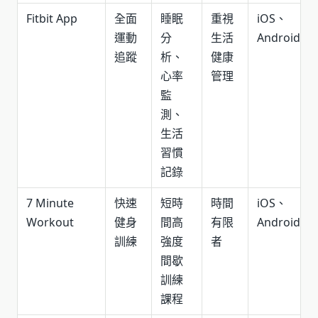
Fitbit App
全面
睡眠
重視
iOS、
運動
分
生活
Android
追蹤
析、
健康
心率
管理
監
測、
生活
習慣
記錄
7 Minute
快速
短時
時間
iOS、
Workout
健身
間高
有限
Android
訓練
強度
者
間歇
訓練
課程