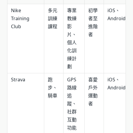
Nike
多元
專業
初學
iOS、
Training
訓練
教練
者至
Android
Club
課程
影
進階
片、
者
個人
化訓
練計
劃
Strava
跑
GPS
喜愛
iOS、
步、
路線
戶外
Android
騎車
追
運動
蹤、
者
社群
互動
功能