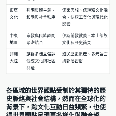
東亞
強調集體主義、
儒家思想、儒道釋文化融
文化
和諧與社會秩序
合、快速工業化與現代化
影響
中東
宗教與民族認同
伊斯蘭教教義、本土部族
地區
緊密結合
文化及歷史衝突
非洲
族群多樣且強調
殖民歷史遺產、多元語言
大陸
傳統文化與社區
與部落習俗
共融
各區域的世界觀點受制於其獨特的歷
史脈絡與社會結構，然而在全球化的
背景下，跨文化互動日益頻繁，也使
得世界觀點呈現更多樣化與融合趨