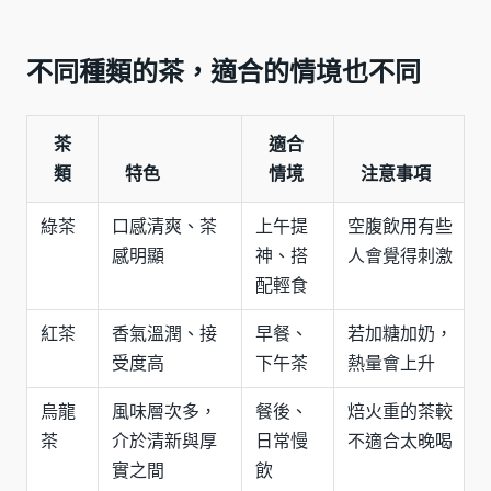
不同種類的茶，適合的情境也不同
茶
適合
類
特色
情境
注意事項
綠茶
口感清爽、茶
上午提
空腹飲用有些
感明顯
神、搭
人會覺得刺激
配輕食
紅茶
香氣溫潤、接
早餐、
若加糖加奶，
受度高
下午茶
熱量會上升
烏龍
風味層次多，
餐後、
焙火重的茶較
茶
介於清新與厚
日常慢
不適合太晚喝
實之間
飲