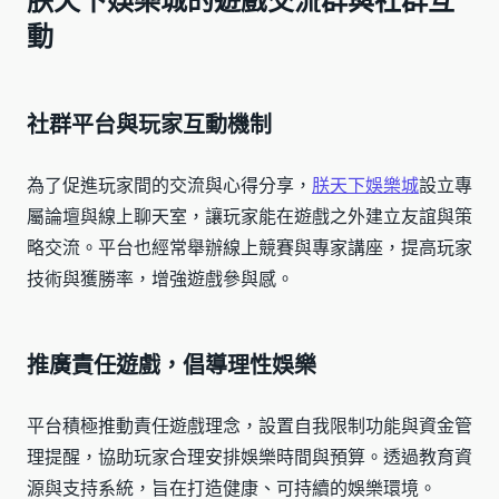
動
社群平台與玩家互動機制
為了促進玩家間的交流與心得分享，
朕天下娛樂城
設立專
屬論壇與線上聊天室，讓玩家能在遊戲之外建立友誼與策
略交流。平台也經常舉辦線上競賽與專家講座，提高玩家
技術與獲勝率，增強遊戲參與感。
推廣責任遊戲，倡導理性娛樂
平台積極推動責任遊戲理念，設置自我限制功能與資金管
理提醒，協助玩家合理安排娛樂時間與預算。透過教育資
源與支持系統，旨在打造健康、可持續的娛樂環境。