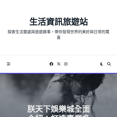
Skip
to
content
生活資訊旅遊站
探索生活靈感與旅遊趣事，帶你發現世界的美好與日常的驚
喜
朕天下娛樂城全面