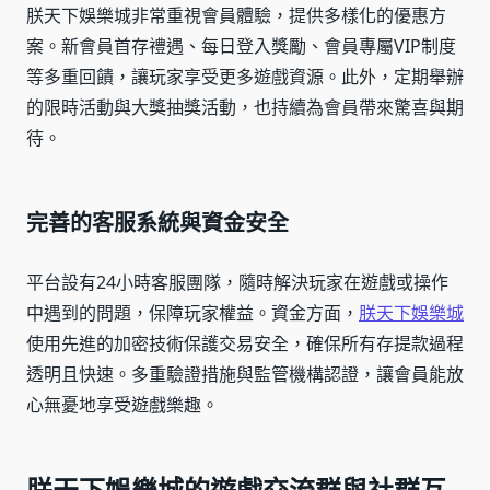
朕天下娛樂城非常重視會員體驗，提供多樣化的優惠方
案。新會員首存禮遇、每日登入獎勵、會員專屬VIP制度
等多重回饋，讓玩家享受更多遊戲資源。此外，定期舉辦
的限時活動與大獎抽獎活動，也持續為會員帶來驚喜與期
待。
完善的客服系統與資金安全
平台設有24小時客服團隊，隨時解決玩家在遊戲或操作
中遇到的問題，保障玩家權益。資金方面，
朕天下娛樂城
使用先進的加密技術保護交易安全，確保所有存提款過程
透明且快速。多重驗證措施與監管機構認證，讓會員能放
心無憂地享受遊戲樂趣。
朕天下娛樂城的遊戲交流群與社群互