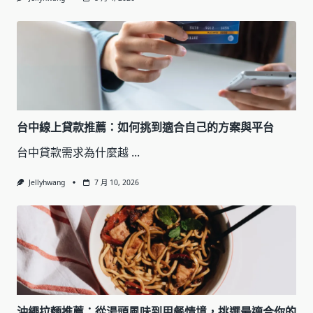
台中線上貸款推薦：如何挑到適合自己的方案與平台
台中貸款需求為什麼越
...
Jellyhwang
7 月 10, 2026
沖繩拉麵推薦：從湯頭風味到用餐情境，挑選最適合你的