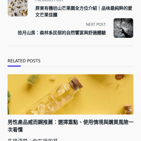
class="nav-
屏東有機枋山芒果園全方位介紹｜品味最純粹的愛
subtitle
文芒果佳釀
screen-
NEXT POST
reader-
拾月山房：森林系民宿的自然饗宴與舒適體驗
text">Page</span>
RELATED POSTS
男性產品威而鋼推薦：選擇重點、使用情境與購買風險一
次看懂
先搞清楚：你在找的其
...