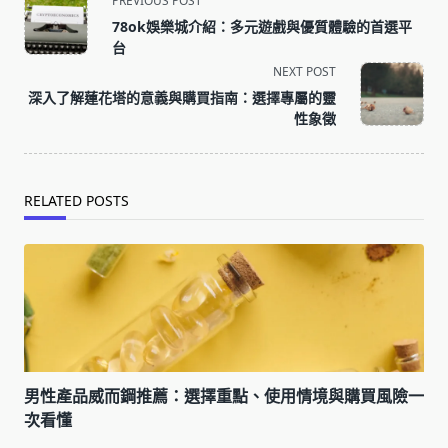
PREVIOUS POST
class="nav-
78ok娛樂城介紹：多元遊戲與優質體驗的首選平
subtitle
台
screen-
NEXT POST
reader-
深入了解蓮花塔的意義與購買指南：選擇專屬的靈
text">Page</span>
性象徵
RELATED POSTS
男性產品威而鋼推薦：選擇重點、使用情境與購買風險一
次看懂